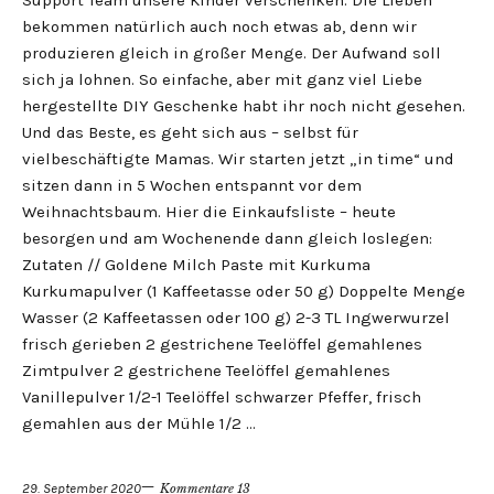
Support Team unsere Kinder verschenken. Die Lieben
bekommen natürlich auch noch etwas ab, denn wir
produzieren gleich in großer Menge. Der Aufwand soll
sich ja lohnen. So einfache, aber mit ganz viel Liebe
hergestellte DIY Geschenke habt ihr noch nicht gesehen.
Und das Beste, es geht sich aus – selbst für
vielbeschäftigte Mamas. Wir starten jetzt „in time“ und
sitzen dann in 5 Wochen entspannt vor dem
Weihnachtsbaum. Hier die Einkaufsliste – heute
besorgen und am Wochenende dann gleich loslegen:
Zutaten // Goldene Milch Paste mit Kurkuma
Kurkumapulver (1 Kaffeetasse oder 50 g) Doppelte Menge
Wasser (2 Kaffeetassen oder 100 g) 2-3 TL Ingwerwurzel
frisch gerieben 2 gestrichene Teelöffel gemahlenes
Zimtpulver 2 gestrichene Teelöffel gemahlenes
Vanillepulver 1/2-1 Teelöffel schwarzer Pfeffer, frisch
gemahlen aus der Mühle 1/2 …
29. September 2020
Kommentare 13