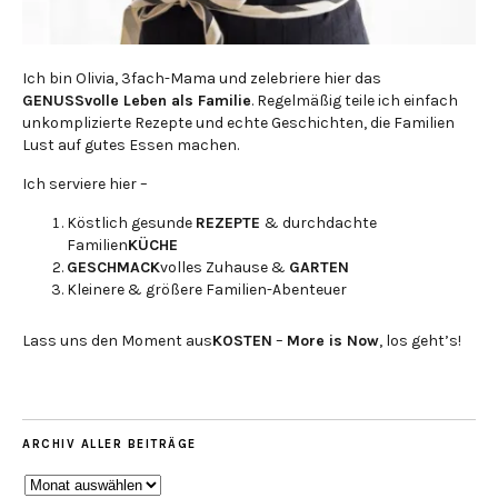
Ich bin Olivia, 3fach-Mama und zelebriere hier das
GENUSSvolle Leben als Familie
. Regelmäßig teile ich einfach
unkomplizierte Rezepte und echte Geschichten, die Familien
Lust auf gutes Essen machen.
Ich serviere hier –
Köstlich gesunde
REZEPTE
& durchdachte
Familien
KÜCHE
GESCHMACK
volles Zuhause &
GARTEN
Kleinere & größere Familien-Abenteuer
Lass uns den Moment aus
KOSTEN
–
More is Now
, los geht’s!
ARCHIV ALLER BEITRÄGE
ARCHIV