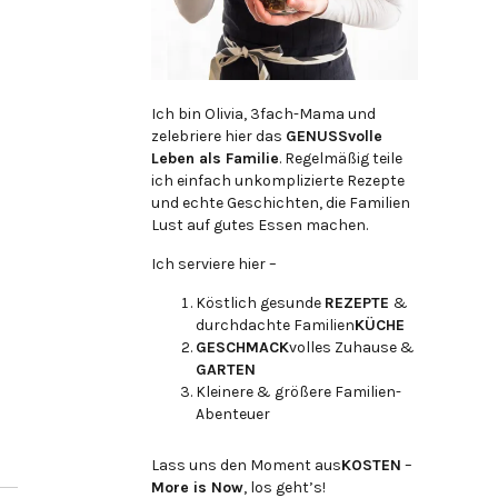
Ich bin Olivia, 3fach-Mama und
zelebriere hier das
GENUSSvolle
Leben als Familie
. Regelmäßig teile
ich einfach unkomplizierte Rezepte
und echte Geschichten, die Familien
Lust auf gutes Essen machen.
Ich serviere hier –
Köstlich gesunde
REZEPTE
&
durchdachte Familien
KÜCHE
GESCHMACK
volles Zuhause &
GARTEN
Kleinere & größere Familien-
Abenteuer
Lass uns den Moment aus
KOSTEN
–
More is Now
, los geht’s!