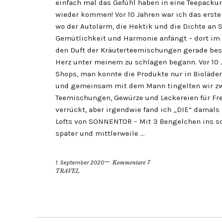
einfach mal das Gefühl haben in eine Teepacku
wieder kommen! Vor 10 Jahren war ich das erste 
wo der Autolärm, die Hektik und die Dichte an
Gemütlichkeit und Harmonie anfängt – dort im W
den Duft der Kräuterteemischungen gerade bes
Herz unter meinem zu schlagen begann. Vor 10 
Shops, man konnte die Produkte nur in Bioläde
und gemeinsam mit dem Mann tingelten wir zw
Teemischungen, Gewürze und Leckereien für Fr
verrückt, aber irgendwie fand ich „DIE“ damals
Lofts von SONNENTOR – Mit 3 Bengelchen ins sc
später und mittlerweile …
1. September 2020
Kommentare 7
TRAVEL