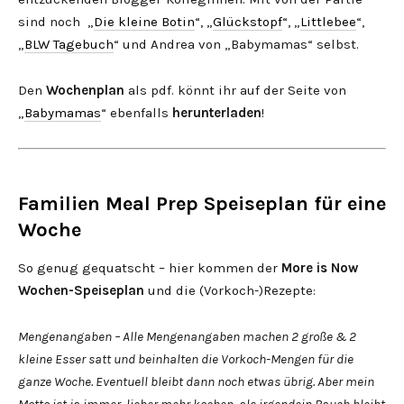
sind noch „
Die kleine Botin
“, „
Glückstopf
“, „
Littlebee
“,
„
BLW Tagebuch
“ und Andrea von „Babymamas“ selbst.
Den
Wochenplan
als pdf. könnt ihr auf der Seite von
„
Babymamas
“ ebenfalls
herunterladen
!
Familien Meal Prep Speiseplan für eine
Woche
So genug gequatscht – hier kommen der
More is Now
Wochen-Speiseplan
und die (Vorkoch-)Rezepte:
Mengenangaben – Alle Mengenangaben machen 2 große & 2
kleine Esser satt und beinhalten die Vorkoch-Mengen für die
ganze Woche. Eventuell bleibt dann noch etwas übrig. Aber mein
Motto ist ja immer, lieber mehr kochen, als irgendein Bauch bleibt