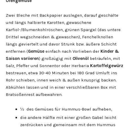
Ofengemüse
Zwei Bleche mit Backpapier auslegen, darauf geschälte
und längs halbierte Karotten, gewaschene
Karfiol-/Blumenkohlröschen, grünen Spargel (das untere
Drittel wegschneiden & gewaschen), Fenchelknollen
längs geviertelt und davor Strunk bzw. äußere Schicht
entfernen (
Gemüse
einfach nach Vorlieben der
Kinder &
Saison variieren
) großzügig mit
Olivenöl
beträufeln, mit
Salz, Pfeffer und Sonnentor oder Herbaria
Kartoffelgewürz
bestreuen, etwa 30-40 Minuten bei 180 Grad Umluft ins
Rohr schieben, innen weich & außen knusprig backen.
Abkühlen lassen und in einer verschließbaren Box mit
Bratsoßenrest aufbewahren.
½ des Gemüses für Hummus-Bowl aufheben,
die andere Hälfte mit einer großen Gabel leicht
zerdrücken und gemeinsam mit dem Hummus