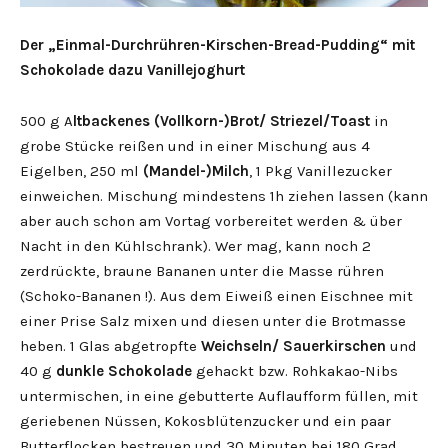
Der „Einmal-Durchrühren-Kirschen-Bread-Pudding“ mit
Schokolade dazu Vanillejoghurt
500 g A
ltbackenes (Vollkorn-)Brot/ Striezel/Toast
in
grobe Stücke reißen und in einer Mischung aus 4
Eigelben, 250 ml
(Mandel-)Milch
, 1 Pkg Vanillezucker
einweichen. Mischung mindestens 1h ziehen lassen (kann
aber auch schon am Vortag vorbereitet werden & über
Nacht in den Kühlschrank). Wer mag, kann noch 2
zerdrückte, braune Bananen unter die Masse rühren
(Schoko-Bananen !). Aus dem Eiweiß einen Eischnee mit
einer Prise Salz mixen und diesen unter die Brotmasse
heben. 1 Glas abgetropfte
Weichseln/ Sauerkirschen
und
40 g
dunkle Schokolade
gehackt bzw. Rohkakao-Nibs
untermischen, in eine gebutterte Auflaufform füllen, mit
geriebenen Nüssen, Kokosblütenzucker und ein paar
Butterflocken bestreuen und 30 Minuten bei 180 Grad