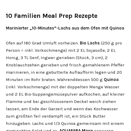
10 Familien Meal Prep Rezepte
Marinierter „10-Minutes“-Lachs aus dem Ofen mit Quinoa
Ofen auf 180 Grad Umluft vorheizen.
Bio Lachs
(250 g pro
Person = inkl. Vorkochmenge) mit 2 EL Sojasoße, 2 EL
Honig, 3 TL Senf, Ingwer gerieben (Stück, 3 cm), 2
Knoblauchzehen gerieben und frisch gemahlenem Pfeffer
marinieren, in eine gebutterte Auflaufform legen und 20
Minuten im Rohr braten. Währenddessen 500 g
Quinoa
(inkl. Vorkochmenge) mit der doppelten Menge Wasser
und 2 EL Bio-Suppengemüsepulver aufkochen, auf kleiner
Flamme und bei geschlossenem Deckel weich ziehen
lassen, am Ende der Garzeit und wenn das Kochwasser
zum größten Teil verdampft ist, ein Stück Butter
hinzugeben. Lachs und 1/3 Quinoa gemeinsam mit einem
gemischten Salat und ev.
AQUAFABA Mayo
servieren.