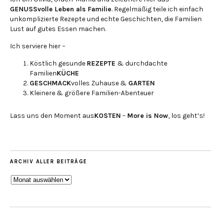
GENUSSvolle Leben als Familie
. Regelmäßig teile ich einfach
unkomplizierte Rezepte und echte Geschichten, die Familien
Lust auf gutes Essen machen.
Ich serviere hier –
Köstlich gesunde
REZEPTE
& durchdachte
Familien
KÜCHE
GESCHMACK
volles Zuhause &
GARTEN
Kleinere & größere Familien-Abenteuer
Lass uns den Moment aus
KOSTEN
–
More is Now
, los geht’s!
ARCHIV ALLER BEITRÄGE
ARCHIV
ALLER
BEITRÄGE