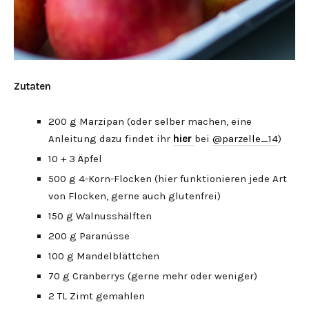
Zutaten
200 g Marzipan (oder selber machen, eine
Anleitung dazu findet ihr
hier
bei
@parzelle_14
)
10 + 3 Äpfel
500 g 4-Korn-Flocken (hier funktionieren jede Art
von Flocken, gerne auch glutenfrei)
150 g Walnusshälften
200 g Paranüsse
100 g Mandelblättchen
70 g Cranberrys (gerne mehr oder weniger)
2 TL Zimt gemahlen