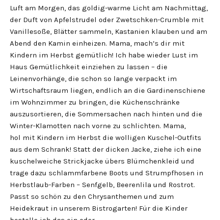
Luft am Morgen, das goldig-warme Licht am Nachmittag,
der Duft von Apfelstrudel oder Zwetschken-Crumble mit
Vanillesoße, Blätter sammeln, Kastanien klauben und am
Abend den Kamin einheizen. Mama, mach’s dir mit
Kindern im Herbst gemütlich! Ich habe wieder Lust im
Haus Gemütlichkeit einziehen zu lassen – die
Leinenvorhänge, die schon so lange verpackt im
Wirtschaftsraum liegen, endlich an die Gardinenschiene
im Wohnzimmer zu bringen, die Küchenschränke
auszusortieren, die Sommersachen nach hinten und die
Winter-Klamotten nach vorne zu schlichten. Mama,
hol mit Kindern im Herbst die wolligen Kuschel-Outfits
aus dem Schrank! Statt der dicken Jacke, ziehe ich eine
kuschelweiche Strickjacke übers Blümchenkleid und
trage dazu schlammfarbene Boots und Strumpfhosen in
Herbstlaub-Farben – Senfgelb, Beerenlila und Rostrot.
Passt so schön zu den Chrysanthemen und zum
Heidekraut in unserem Bistrogarten! Für die Kinder
bestelle ich das ein oder …