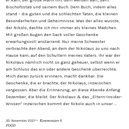
er kam, der große Mann mit dem weißen Bart, dem
Bischofsstab und seinem Buch. Dem Buch, indem alles
stand – die guten und die schlechten Taten, die kleinen
Besonderheiten und Geheimnisse. Was der alles wusste,
der Nikolo, dachte ich mir immer als kleines Mädchen.
Mit großen Augen den Sack voller Geschenke
erwartungsvoll anstarrend. Nur meine Schwester
verbrachte den Abend, an dem der Nikolaus zu uns nach
Hause kam, auf den Schultern meines Vaters. Ihr war der
Nikolaus nämlich nicht so ganz geheuer, selbst wenn er
am Schluss das ein oder andere Geschenk überreichte.
Mich daran zurück erinnern, macht dankbar. Die
Geschenke, die er brachte, der Nikolaus, inzwischen
vergessen. Aber die Erinnerung, an diese Abende Anfang
Dezember, die bleibt. Der Nikolaus & das „Eltern-Insider-
Wissen“ Inzwischen kommt der Nikolo auch in unser …
30. November 2021
Kommentare 6
FOOD