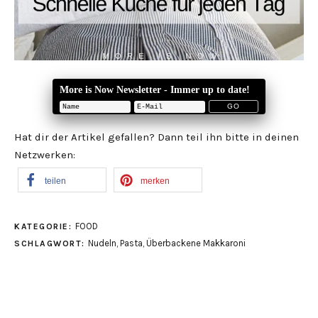
More is Now Newsletter - Immer up to date!
Hat dir der Artikel gefallen? Dann teil ihn bitte in deinen
Netzwerken:
teilen
merken
FOOD
KATEGORIE:
Nudeln
,
Pasta
,
Überbackene Makkaroni
SCHLAGWORT: