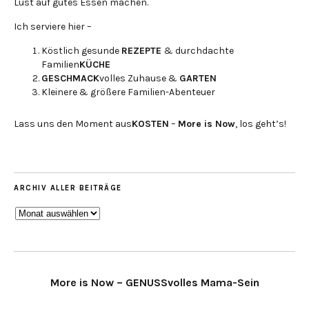
Lust auf gutes Essen machen.
Ich serviere hier –
Köstlich gesunde
REZEPTE
& durchdachte
Familien
KÜCHE
GESCHMACK
volles Zuhause &
GARTEN
Kleinere & größere Familien-Abenteuer
Lass uns den Moment aus
KOSTEN
–
More is Now
, los geht’s!
ARCHIV ALLER BEITRÄGE
ARCHIV
ALLER
BEITRÄGE
More is Now – GENUSSvolles Mama-Sein