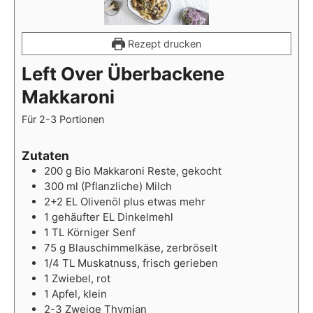
Rezept drucken
Left Over Überbackene
Makkaroni
Für 2-3 Portionen
Zutaten
200
g
Bio Makkaroni Reste, gekocht
300
ml
(Pflanzliche) Milch
2+2
EL
Olivenöl plus etwas mehr
1 gehäufter
EL
Dinkelmehl
1
TL
Körniger Senf
75
g
Blauschimmelkäse, zerbröselt
1/4
TL
Muskatnuss, frisch gerieben
1
Zwiebel, rot
1
Apfel, klein
2-3
Zweige
Thymian