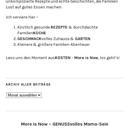
unkomplizierte Rezepte und echte Geschichten, die Familien
Lust auf gutes Essen machen.
Ich serviere hier –
Köstlich gesunde
REZEPTE
& durchdachte
Familien
KÜCHE
GESCHMACK
volles Zuhause &
GARTEN
Kleinere & größere Familien-Abenteuer
Lass uns den Moment aus
KOSTEN
–
More is Now
, los geht’s!
ARCHIV ALLER BEITRÄGE
ARCHIV
ALLER
BEITRÄGE
More is Now – GENUSSvolles Mama-Sein