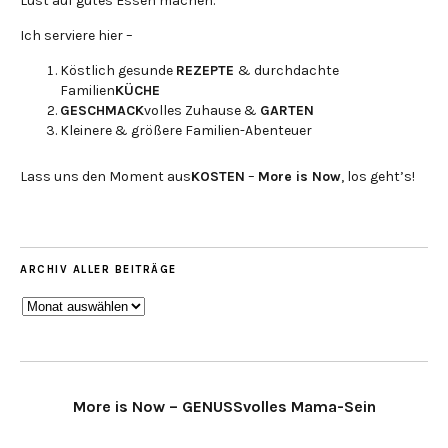
Lust auf gutes Essen machen.
Ich serviere hier –
Köstlich gesunde
REZEPTE
& durchdachte
Familien
KÜCHE
GESCHMACK
volles Zuhause &
GARTEN
Kleinere & größere Familien-Abenteuer
Lass uns den Moment aus
KOSTEN
–
More is Now
, los geht’s!
ARCHIV ALLER BEITRÄGE
ARCHIV
ALLER
BEITRÄGE
More is Now – GENUSSvolles Mama-Sein