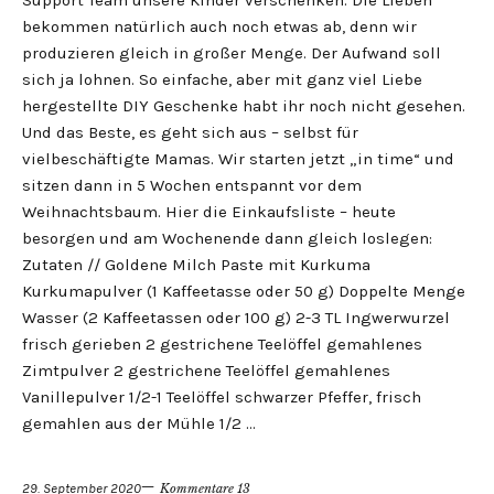
Support Team unsere Kinder verschenken. Die Lieben
bekommen natürlich auch noch etwas ab, denn wir
produzieren gleich in großer Menge. Der Aufwand soll
sich ja lohnen. So einfache, aber mit ganz viel Liebe
hergestellte DIY Geschenke habt ihr noch nicht gesehen.
Und das Beste, es geht sich aus – selbst für
vielbeschäftigte Mamas. Wir starten jetzt „in time“ und
sitzen dann in 5 Wochen entspannt vor dem
Weihnachtsbaum. Hier die Einkaufsliste – heute
besorgen und am Wochenende dann gleich loslegen:
Zutaten // Goldene Milch Paste mit Kurkuma
Kurkumapulver (1 Kaffeetasse oder 50 g) Doppelte Menge
Wasser (2 Kaffeetassen oder 100 g) 2-3 TL Ingwerwurzel
frisch gerieben 2 gestrichene Teelöffel gemahlenes
Zimtpulver 2 gestrichene Teelöffel gemahlenes
Vanillepulver 1/2-1 Teelöffel schwarzer Pfeffer, frisch
gemahlen aus der Mühle 1/2 …
29. September 2020
Kommentare 13