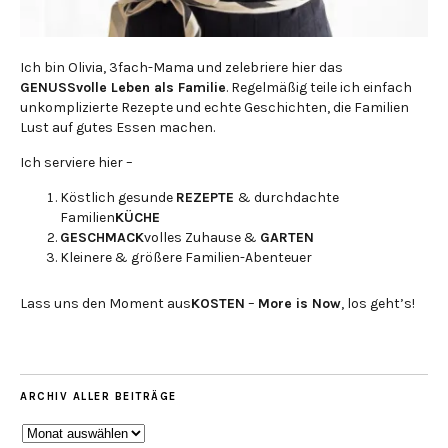
Ich bin Olivia, 3fach-Mama und zelebriere hier das
GENUSSvolle Leben als Familie
. Regelmäßig teile ich einfach
unkomplizierte Rezepte und echte Geschichten, die Familien
Lust auf gutes Essen machen.
Ich serviere hier –
Köstlich gesunde
REZEPTE
& durchdachte
Familien
KÜCHE
GESCHMACK
volles Zuhause &
GARTEN
Kleinere & größere Familien-Abenteuer
Lass uns den Moment aus
KOSTEN
–
More is Now
, los geht’s!
ARCHIV ALLER BEITRÄGE
ARCHIV