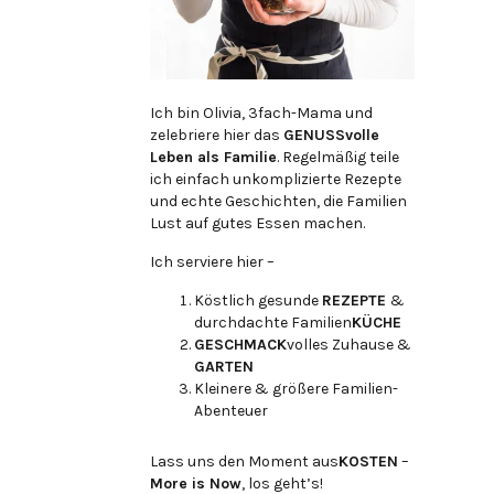
Ich bin Olivia, 3fach-Mama und
zelebriere hier das
GENUSSvolle
Leben als Familie
. Regelmäßig teile
ich einfach unkomplizierte Rezepte
und echte Geschichten, die Familien
Lust auf gutes Essen machen.
Ich serviere hier –
Köstlich gesunde
REZEPTE
&
durchdachte Familien
KÜCHE
GESCHMACK
volles Zuhause &
GARTEN
Kleinere & größere Familien-
Abenteuer
Lass uns den Moment aus
KOSTEN
–
More is Now
, los geht’s!