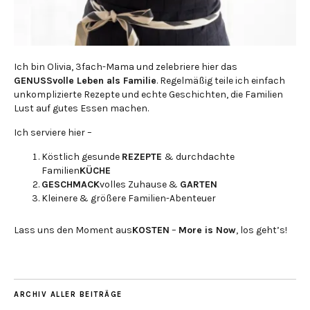
Ich bin Olivia, 3fach-Mama und zelebriere hier das
GENUSSvolle Leben als Familie
. Regelmäßig teile ich einfach
unkomplizierte Rezepte und echte Geschichten, die Familien
Lust auf gutes Essen machen.
Ich serviere hier –
Köstlich gesunde
REZEPTE
& durchdachte
Familien
KÜCHE
GESCHMACK
volles Zuhause &
GARTEN
Kleinere & größere Familien-Abenteuer
Lass uns den Moment aus
KOSTEN
–
More is Now
, los geht’s!
ARCHIV ALLER BEITRÄGE