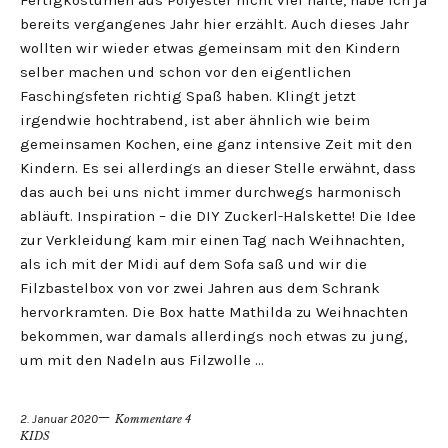
Fertigkostümen aus Polyester nicht viel halte, habe ich ja
bereits vergangenes Jahr hier erzählt. Auch dieses Jahr
wollten wir wieder etwas gemeinsam mit den Kindern
selber machen und schon vor den eigentlichen
Faschingsfeten richtig Spaß haben. Klingt jetzt
irgendwie hochtrabend, ist aber ähnlich wie beim
gemeinsamen Kochen, eine ganz intensive Zeit mit den
Kindern. Es sei allerdings an dieser Stelle erwähnt, dass
das auch bei uns nicht immer durchwegs harmonisch
abläuft. Inspiration – die DIY Zuckerl-Halskette! Die Idee
zur Verkleidung kam mir einen Tag nach Weihnachten,
als ich mit der Midi auf dem Sofa saß und wir die
Filzbastelbox von vor zwei Jahren aus dem Schrank
hervorkramten. Die Box hatte Mathilda zu Weihnachten
bekommen, war damals allerdings noch etwas zu jung,
um mit den Nadeln aus Filzwolle …
2. Januar 2020
Kommentare 4
KIDS