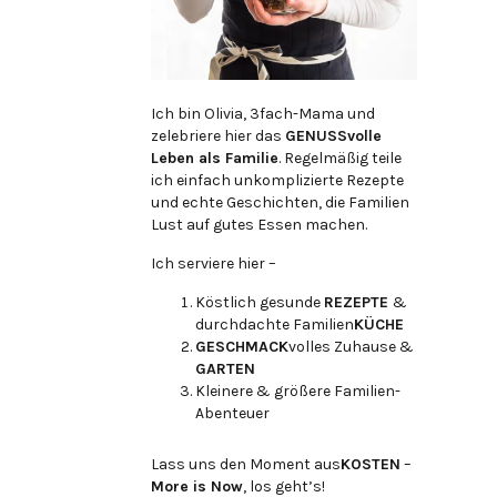
Ich bin Olivia, 3fach-Mama und
zelebriere hier das
GENUSSvolle
Leben als Familie
. Regelmäßig teile
ich einfach unkomplizierte Rezepte
und echte Geschichten, die Familien
Lust auf gutes Essen machen.
Ich serviere hier –
Köstlich gesunde
REZEPTE
&
durchdachte Familien
KÜCHE
GESCHMACK
volles Zuhause &
GARTEN
Kleinere & größere Familien-
Abenteuer
Lass uns den Moment aus
KOSTEN
–
More is Now
, los geht’s!