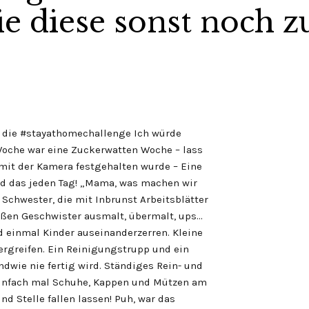
e diese sonst noch z
ür die #stayathomechallenge Ich würde
Woche war eine Zuckerwatten Woche – lass
 mit der Kamera festgehalten wurde – Eine
d das jeden Tag! „Mama, was machen wir
e Schwester, die mit Inbrunst Arbeitsblätter
oßen Geschwister ausmalt, übermalt, ups…
d einmal Kinder auseinanderzerren. Kleine
ergreifen. Ein Reinigungstrupp und ein
wie nie fertig wird. Ständiges Rein- und
einfach mal Schuhe, Kappen und Mützen am
nd Stelle fallen lassen! Puh, war das