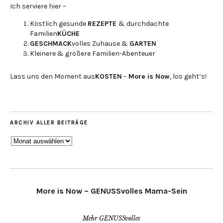
Ich serviere hier –
Köstlich gesunde
REZEPTE
& durchdachte
Familien
KÜCHE
GESCHMACK
volles Zuhause &
GARTEN
Kleinere & größere Familien-Abenteuer
Lass uns den Moment aus
KOSTEN
–
More is Now
, los geht’s!
ARCHIV ALLER BEITRÄGE
ARCHIV
ALLER
BEITRÄGE
More is Now – GENUSSvolles Mama-Sein
Mehr GENUSSvolles