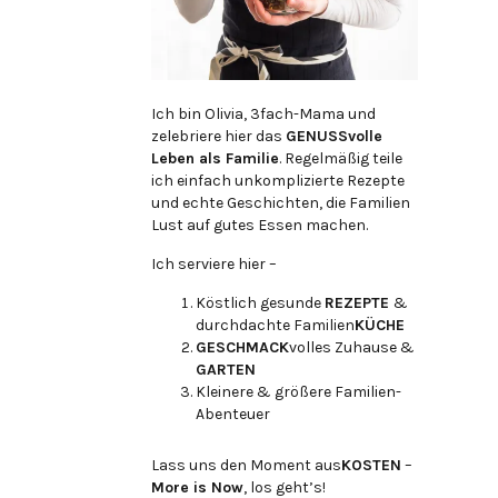
Ich bin Olivia, 3fach-Mama und
zelebriere hier das
GENUSSvolle
Leben als Familie
. Regelmäßig teile
ich einfach unkomplizierte Rezepte
und echte Geschichten, die Familien
Lust auf gutes Essen machen.
Ich serviere hier –
Köstlich gesunde
REZEPTE
&
durchdachte Familien
KÜCHE
GESCHMACK
volles Zuhause &
GARTEN
Kleinere & größere Familien-
Abenteuer
Lass uns den Moment aus
KOSTEN
–
More is Now
, los geht’s!