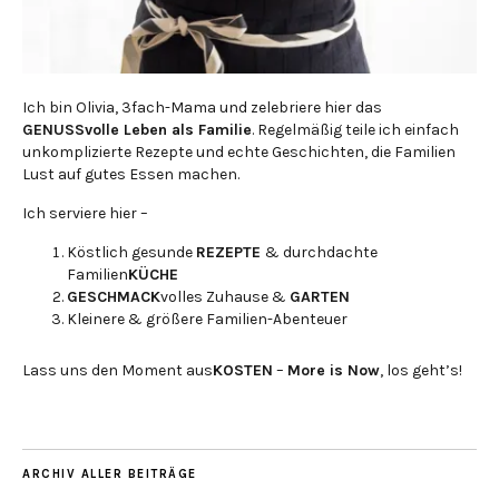
Ich bin Olivia, 3fach-Mama und zelebriere hier das
GENUSSvolle Leben als Familie
. Regelmäßig teile ich einfach
unkomplizierte Rezepte und echte Geschichten, die Familien
Lust auf gutes Essen machen.
Ich serviere hier –
Köstlich gesunde
REZEPTE
& durchdachte
Familien
KÜCHE
GESCHMACK
volles Zuhause &
GARTEN
Kleinere & größere Familien-Abenteuer
Lass uns den Moment aus
KOSTEN
–
More is Now
, los geht’s!
ARCHIV ALLER BEITRÄGE