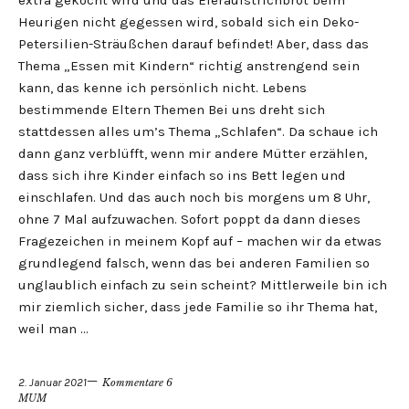
extra gekocht wird und das Eieraufstrichbrot beim
Heurigen nicht gegessen wird, sobald sich ein Deko-
Petersilien-Sträußchen darauf befindet! Aber, dass das
Thema „Essen mit Kindern“ richtig anstrengend sein
kann, das kenne ich persönlich nicht. Lebens
bestimmende Eltern Themen Bei uns dreht sich
stattdessen alles um’s Thema „Schlafen“. Da schaue ich
dann ganz verblüfft, wenn mir andere Mütter erzählen,
dass sich ihre Kinder einfach so ins Bett legen und
einschlafen. Und das auch noch bis morgens um 8 Uhr,
ohne 7 Mal aufzuwachen. Sofort poppt da dann dieses
Fragezeichen in meinem Kopf auf – machen wir da etwas
grundlegend falsch, wenn das bei anderen Familien so
unglaublich einfach zu sein scheint? Mittlerweile bin ich
mir ziemlich sicher, dass jede Familie so ihr Thema hat,
weil man …
2. Januar 2021
Kommentare 6
MUM