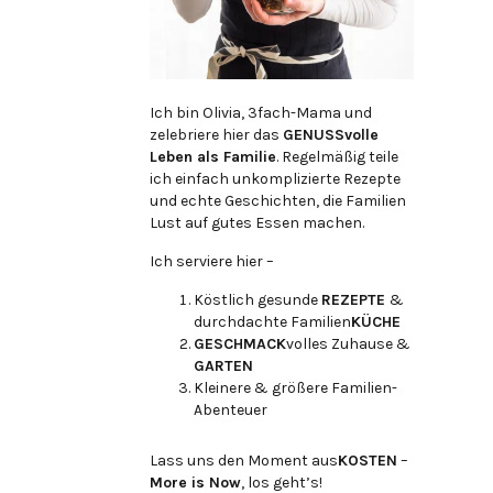
Ich bin Olivia, 3fach-Mama und
zelebriere hier das
GENUSSvolle
Leben als Familie
. Regelmäßig teile
ich einfach unkomplizierte Rezepte
und echte Geschichten, die Familien
Lust auf gutes Essen machen.
Ich serviere hier –
Köstlich gesunde
REZEPTE
&
durchdachte Familien
KÜCHE
GESCHMACK
volles Zuhause &
GARTEN
Kleinere & größere Familien-
Abenteuer
Lass uns den Moment aus
KOSTEN
–
More is Now
, los geht’s!