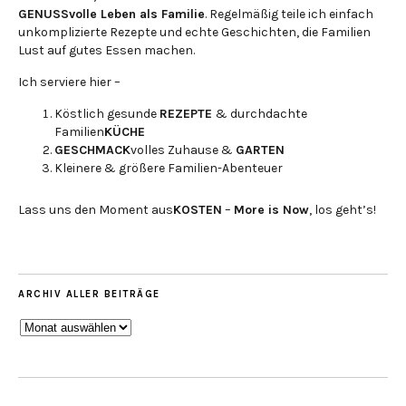
GENUSSvolle Leben als Familie
. Regelmäßig teile ich einfach
unkomplizierte Rezepte und echte Geschichten, die Familien
Lust auf gutes Essen machen.
Ich serviere hier –
Köstlich gesunde
REZEPTE
& durchdachte
Familien
KÜCHE
GESCHMACK
volles Zuhause &
GARTEN
Kleinere & größere Familien-Abenteuer
Lass uns den Moment aus
KOSTEN
–
More is Now
, los geht’s!
ARCHIV ALLER BEITRÄGE
ARCHIV
ALLER
BEITRÄGE