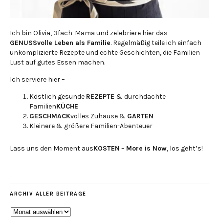
Ich bin Olivia, 3fach-Mama und zelebriere hier das
GENUSSvolle Leben als Familie
. Regelmäßig teile ich einfach
unkomplizierte Rezepte und echte Geschichten, die Familien
Lust auf gutes Essen machen.
Ich serviere hier –
Köstlich gesunde
REZEPTE
& durchdachte
Familien
KÜCHE
GESCHMACK
volles Zuhause &
GARTEN
Kleinere & größere Familien-Abenteuer
Lass uns den Moment aus
KOSTEN
–
More is Now
, los geht’s!
ARCHIV ALLER BEITRÄGE
ARCHIV