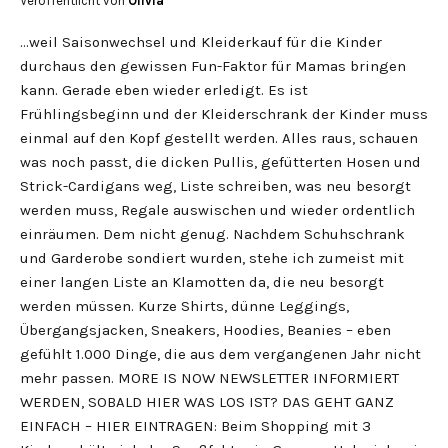
Veröffentlicht von
Olivia
…weil Saisonwechsel und Kleiderkauf für die Kinder
durchaus den gewissen Fun-Faktor für Mamas bringen
kann. Gerade eben wieder erledigt. Es ist
Frühlingsbeginn und der Kleiderschrank der Kinder muss
einmal auf den Kopf gestellt werden. Alles raus, schauen
was noch passt, die dicken Pullis, gefütterten Hosen und
Strick-Cardigans weg, Liste schreiben, was neu besorgt
werden muss, Regale auswischen und wieder ordentlich
einräumen. Dem nicht genug. Nachdem Schuhschrank
und Garderobe sondiert wurden, stehe ich zumeist mit
einer langen Liste an Klamotten da, die neu besorgt
werden müssen. Kurze Shirts, dünne Leggings,
Übergangsjacken, Sneakers, Hoodies, Beanies – eben
gefühlt 1.000 Dinge, die aus dem vergangenen Jahr nicht
mehr passen. MORE IS NOW NEWSLETTER INFORMIERT
WERDEN, SOBALD HIER WAS LOS IST? DAS GEHT GANZ
EINFACH – HIER EINTRAGEN: Beim Shopping mit 3