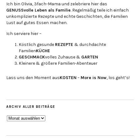
Ich bin Olivia, 3fach-Mama und zelebriere hier das
GENUSSvolle Leben als Familie
. Regelmäßig teile ich einfach
unkomplizierte Rezepte und echte Geschichten, die Familien
Lust auf gutes Essen machen.
Ich serviere hier –
Köstlich gesunde
REZEPTE
& durchdachte
Familien
KÜCHE
GESCHMACK
volles Zuhause &
GARTEN
Kleinere & größere Familien-Abenteuer
Lass uns den Moment aus
KOSTEN
–
More is Now
, los geht’s!
ARCHIV ALLER BEITRÄGE
ARCHIV
ALLER
BEITRÄGE