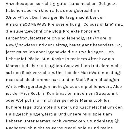
Anziehpuppen so richtig gute Laune machen. Gut, jetzt
habe ich aber wirklich alles untergebracht im
(Unter-)Titel. Der heutigen Beitrag macht bei der
#maximaCOMEPASS Preisverleihung „Colours of Life“ mit,
die außergewöhnliche Blog-Projekte honoriert.
Farbenfroh, facettenreich und lebendig ist //More is
Now// sowieso und der Beitrag heute ganz besonders! So,
jetzt muss ich aber irgendwie die Kurve kriegen… Ich
liebe Midi Röcke. Mini Röcke in meinem Alter bzw als
Mama sind eher untauglich. Ganz will ich trotzdem nicht
auf den Rock verzichten. Und bei der Maxi-Variante steigt
man sich doch immer nur auf den Stoff. Bei matschigen
Winter-Bürgersteigen nicht gerade empfehlenswert. Also
ist der Midi Rock in Kombination mit einem Sweatshirt
oder Wollpulli für mich der perfekte Mama Look für
kühlere Tage. Strümpfe drunter und Kuschelschal um den
Hals geschlungen, fertig! Und unsere Mini spielt am
liebsten unter Mamas Rock Verstecken. Stundenlang 😉
Nachdem ich nicht so gerne Model spiele und meine