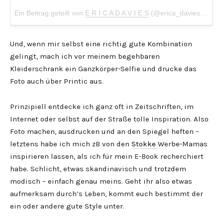
Ein Beitrag geteilt von
E R I C A D A V I E S
(@erica_davies) am
A
Und, wenn mir selbst eine richtig gute Kombination
gelingt, mach ich vor meinem begehbaren
Kleiderschrank ein Ganzkörper-Selfie und drucke das
Foto auch über Printic aus.
Prinzipiell entdecke ich ganz oft in Zeitschriften, im
Internet oder selbst auf der Straße tolle Inspiration. Also
Foto machen, ausdrucken und an den Spiegel heften –
letztens habe ich mich zB von den
Stokke
Werbe-Mamas
inspirieren lassen, als ich für mein E-Book recherchiert
habe. Schlicht, etwas skandinavisch und trotzdem
modisch – einfach genau meins. Geht ihr also etwas
aufmerksam durch’s Leben, kommt euch bestimmt der
ein oder andere gute Style unter.