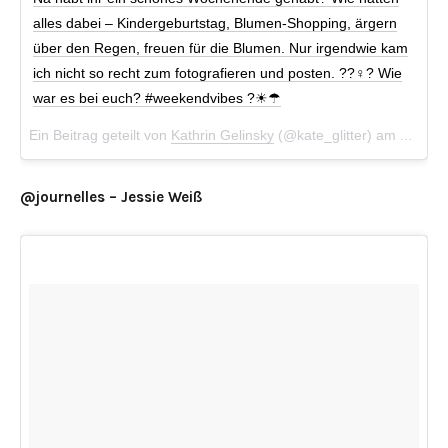
alles dabei – Kindergeburtstag, Blumen-Shopping, ärgern
über den Regen, freuen für die Blumen. Nur irgendwie kam
ich nicht so recht zum fotografieren und posten. ??‍♀️? Wie
war es bei euch? #weekendvibes ?☀☂
Ein Beitrag geteilt von
Kathrin Gelinsky
(@kate_glitter) am
Apr 15
@journelles – Jessie Weiß