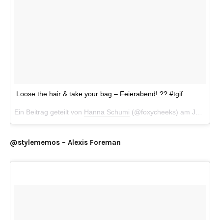
Loose the hair & take your bag – Feierabend! ?? #tgif
Ein Beitrag geteilt von
Hanna Schumi
(@foxycheeks) am
Jun 30, 2017 um 7:54 PDT
@stylememos – Alexis Foreman