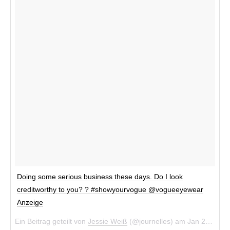
Doing some serious business these days. Do I look
creditworthy to you? ? #showyourvogue @vogueeyewear
Anzeige
Ein Beitrag geteilt von
Jessie Weiß
(@journelles) am
Jan 26, 2018 um 2:38 PST