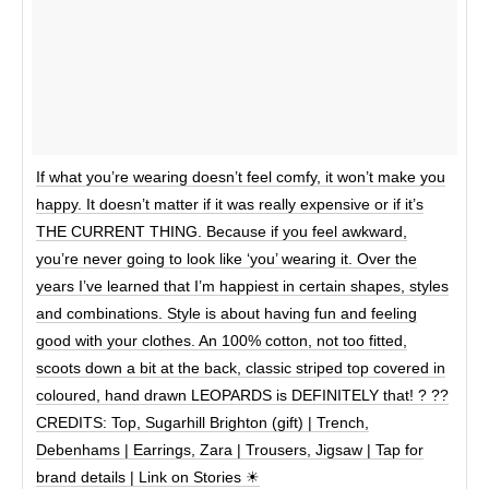
If what you’re wearing doesn’t feel comfy, it won’t make you
happy. It doesn’t matter if it was really expensive or if it’s
THE CURRENT THING. Because if you feel awkward,
you’re never going to look like ‘you’ wearing it. Over the
years I’ve learned that I’m happiest in certain shapes, styles
and combinations. Style is about having fun and feeling
good with your clothes. An 100% cotton, not too fitted,
scoots down a bit at the back, classic striped top covered in
coloured, hand drawn LEOPARDS is DEFINITELY that! ? ??
CREDITS: Top, Sugarhill Brighton (gift) | Trench,
Debenhams | Earrings, Zara | Trousers, Jigsaw | Tap for
brand details | Link on Stories ☀