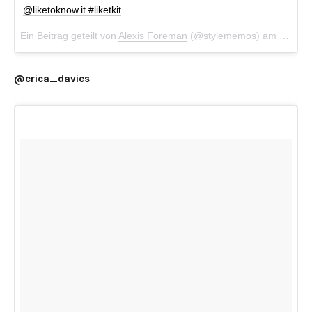
@liketoknow.it #liketkit
Ein Beitrag geteilt von
Alexis Foreman
(@stylememos) am
Dez 17
@erica_davies