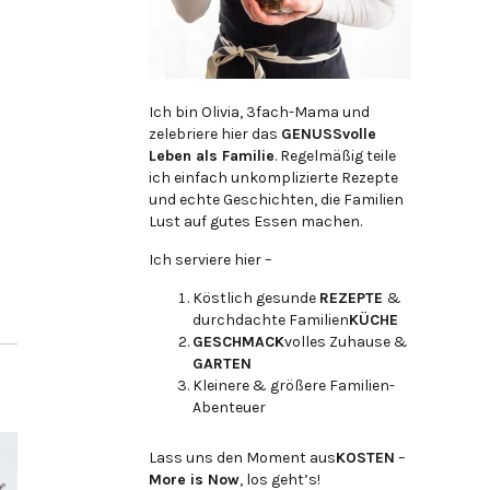
Ich bin Olivia, 3fach-Mama und
zelebriere hier das
GENUSSvolle
Leben als Familie
. Regelmäßig teile
ich einfach unkomplizierte Rezepte
und echte Geschichten, die Familien
Lust auf gutes Essen machen.
Ich serviere hier –
Köstlich gesunde
REZEPTE
&
durchdachte Familien
KÜCHE
GESCHMACK
volles Zuhause &
GARTEN
Kleinere & größere Familien-
Abenteuer
Lass uns den Moment aus
KOSTEN
–
More is Now
, los geht’s!