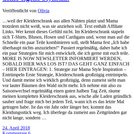
Veröffentlicht von
Olivia
…weil der Kleiderschrank aus allen Nähten platzt und Mama
trotzdem nicht weiß, was sie anziehen soll. Text enthält Affiliate
Links. Wer kennt dieses Gefühl nicht. Im Kleiderschrank stapeln
sich T-Shirts, Blusen, Hosen und Cardigans und, wenn man auf die
Schnelle ein paar Teile kombinieren soll, stellt Mama fest „Ich habe
überhaupt nichts anzuziehen!“ Passiert regelmäßig, daher habe ich
ein paar Strategien für mich entwickelt, die ich gerne mit euch teile.
MORE IS NOW NEWSLETTER INFORMIERT WERDEN,
SOBALD HIER WAS LOS IST? DAS GEHT GANZ EINFACH
– HIER EINTRAGEN: 1. Strategie zur Mama Style Inspiration –
Entrümpeln Erste Strategie, Kleiderschrank großzügig entrümpeln.
Und damit meine ich wirklich großzügig, denn zumeist sieht man
vor lauter Bäumen den Wald nicht mehr. Ich nehme mir also zu
Saisonwechsel regelmäßig einen guten halben Tag Zeit, räume
meinen kompletten Kleiderschrank aus, wische alle Laden gründlich
sauber und frage mich bei jedem Teil, wann ich es das letzte Mal
getragen habe. Ist das ein Jahr oder länger her, kommt das
Kleidungsstück weg. Ich überlege da zumeist aus Zeitgründen gar
nicht lange, sondern …
24. April 2018
Kommentare 6