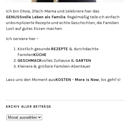
Ich bin Olivia, 3fach-Mama und zelebriere hier das
GENUSSvolle Leben als Familie
. Regelmäßig teile ich einfach
unkomplizierte Rezepte und echte Geschichten, die Familien
Lust auf gutes Essen machen.
Ich serviere hier –
Köstlich gesunde
REZEPTE
& durchdachte
Familien
KÜCHE
GESCHMACK
volles Zuhause &
GARTEN
Kleinere & größere Familien-Abenteuer
Lass uns den Moment aus
KOSTEN
–
More is Now
, los geht’s!
ARCHIV ALLER BEITRÄGE
ARCHIV
ALLER
BEITRÄGE