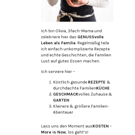
Ich bin Olivia, 3fach-Mama und
zelebriere hier das
GENUSSvolle
Leben als Familie
. Regelmäßig teile
ich einfach unkomplizierte Rezepte
und echte Geschichten, die Familien
Lust auf gutes Essen machen.
Ich serviere hier –
Köstlich gesunde
REZEPTE
&
durchdachte Familien
KÜCHE
GESCHMACK
volles Zuhause &
GARTEN
Kleinere & größere Familien-
Abenteuer
Lass uns den Moment aus
KOSTEN
–
More is Now
, los geht’s!