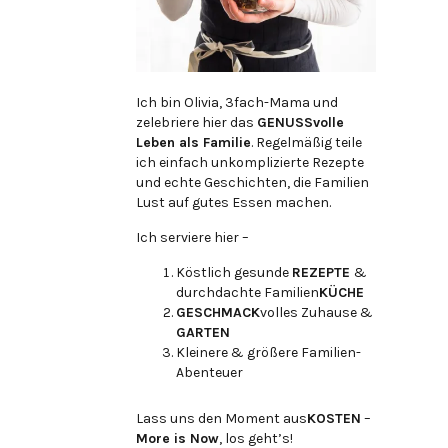
Ich bin Olivia, 3fach-Mama und
zelebriere hier das
GENUSSvolle
Leben als Familie
. Regelmäßig teile
ich einfach unkomplizierte Rezepte
und echte Geschichten, die Familien
Lust auf gutes Essen machen.
Ich serviere hier –
Köstlich gesunde
REZEPTE
&
durchdachte Familien
KÜCHE
GESCHMACK
volles Zuhause &
GARTEN
Kleinere & größere Familien-
Abenteuer
Lass uns den Moment aus
KOSTEN
–
More is Now
, los geht’s!