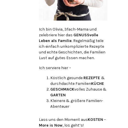
Ich bin Olivia, 3fach-Mama und
zelebriere hier das
GENUSSvolle
Leben als Familie
. Regelmäßig teile
ich einfach unkomplizierte Rezepte
und echte Geschichten, die Familien
Lust auf gutes Essen machen.
Ich serviere hier –
Köstlich gesunde
REZEPTE
&
durchdachte Familien
KÜCHE
GESCHMACK
volles Zuhause &
GARTEN
Kleinere & größere Familien-
Abenteuer
Lass uns den Moment aus
KOSTEN
–
More is Now
, los geht’s!