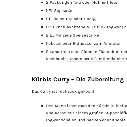
2 Packungen Tofu oder Hühnerfilets
1 EL Sojasoße
1 TL Reissirup oder Honig
Ev. 1 Knoblauchzehe & 1 Stück Ingwer (2
2 EL Maizena Speisestärke
Kokosöl oder Erdnussöl zum Anbraten
Basmatireis oder Pfannen Fladenbrot ( e
Kochbuch
„Unsere neue Familienküche“
)
Kürbis Curry – Die Zubereitung
Das Curry ist ruckzuck gekocht.
Den Mann lässt man den Kürbis in kleine
und Kerne mit einem großen Suppenlöffe
Ingwer schälen und hacken oder Knoblau