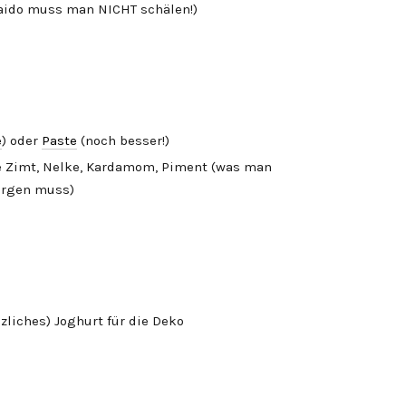
aido muss man NICHT schälen!)
e
) oder
Paste
(noch besser!)
e Zimt, Nelke, Kardamom, Piment (was man
orgen muss)
zliches) Joghurt für die Deko