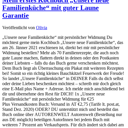
Mein erstes Kochbuch „Unsere neue
Familienküche“ mit guter Laune
Garantie
Veröffentlicht von
Olivia
„Unsere neue Familienküche“ mit persönlicher Widmung Du
möchtest gerne mein Kochbuch „Unsere neue Familienküche“, das
am 26. Jänner 2021 erschienen ist, direkt bei mir mit persönlicher
Widmung bestellen? Mehr als 70 Familienrezepte, die auch noch
gute Laune machen, flattern direkt in deinen oder den Postkasten
deiner Liebsten – falls du das Buch gerne verschenken möchtest.
Dem Buch liegt als Überraschung ein Plakat mit weiteren Rezepten
bei! Somit so ein richtig kleines Bauchkitzel Feuerwerk der Freude!
So landet „Unsere Familienküche“ in DEINER Falls du dich selbst
oder deine Lieben beschenken möchtest – schreib mir doch gleich
eine E-Mail plus Name + Adresse. Ich melde mich anschließend bei
dir und übernehme den Rest für DICH! 1x „Unsere neue
Familienküche“ mit persönlicher Widmung für €25
Plus Versandkosten Buch: Versand in AT €2,75 (Tarife lt. post.at,
Stand Dez. 2020) ODER? DU unterstützt mich und bestellst das
Buch online über AUTORENWELT Autorenwelt (Bestellung nur
aus DE möglich) beteiligen AutorInnen bei jedem Buch mit
weiteren 7 Prozent am Verkaufspreis. Für dich ändert sich dabei am