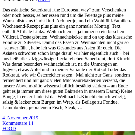
Das asiatische Sauerkraut „the European way“ zum Verschenken
oder noch besser, selber essen rund um die Feiertage plus meine
Wunschliste ans Christkind. Ach herrje, und ein Wohlfühl-Familien-
Wochenend-Rezept plus plus ein ganz normaler Montag! Text
enthält Affiliate Links. Weihnachten ist ja immer so ein bisschen
Völlerei. Festtagsbraten, Weihnachtskekse und on top das klassische
Fondue zu Silvester. Damit das Essen zu Weihnachten nicht gar so
„schwer fällt“, habe ich was Gesundes aus Asien für euch. Die
Asiaten schwören schon lange drauf, wir hier eigentlich auch – bei
uns heißt die salzig-würzige Leckerei eben Sauerkraut, dort Kimchi.
Was daran besonders weihnachtlich ist, na die Unmengen an
Ingwer, etwas Apfel und in meiner Variante der Rotkohl oder das
Rotkraut, wie wir Österreicher sagen. Mal nicht zur Gans, sondern
fermentiert und mit ganz vielen Milchsäurebakterien versetzt, die
unsere Abwehrkräfte wissenschaftlich bestätigt stärken – am Ende
geht es ja immer um diese guten Bakterien in unserem Darm;) Keine
Bange, in erster Linie ist das Weihnachts-Kimchi einfach würzig,
salzig & lecker zum Burger, im Wrap, als Beilage zu Fondue,
Lammbraten, gebratenem Fisch, Steak, …
4. November 2019
Kommentare 14
FOOD