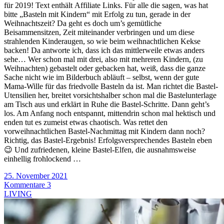
für 2019! Text enthält Affiliate Links. Für alle die sagen, was hat
bitte „Basteln mit Kindern“ mit Erfolg zu tun, gerade in der
Weihnachtszeit? Da geht es doch um’s gemütliche
Beisammensitzen, Zeit miteinander verbringen und um diese
strahlenden Kinderaugen, so wie beim weihnachtlichen Kekse
backen! Da antworte ich, dass ich das mittlerweile etwas anders
sehe… Wer schon mal mit drei, also mit mehreren Kindern, (zu
Weihnachten) gebastelt oder gebacken hat, weiß, dass die ganze
Sache nicht wie im Bilderbuch abläuft – selbst, wenn der gute
Mama-Wille für das friedvolle Basteln da ist. Man richtet die Bastel-
Utensilien her, breitet vorsichtshalber schon mal die Bastelunterlage
am Tisch aus und erklärt in Ruhe die Bastel-Schritte. Dann geht’s
los. Am Anfang noch entspannt, mittendrin schon mal hektisch und
enden tut es zumeist etwas chaotisch. Was rettet den
vorweihnachtlichen Bastel-Nachmittag mit Kindern dann noch?
Richtig, das Bastel-Ergebnis! Erfolgsversprechendes Basteln eben
😉 Und zufriedenen, kleine Bastel-Elfen, die ausnahmsweise
einhellig frohlockend …
25. November 2021
Kommentare 3
LIVING