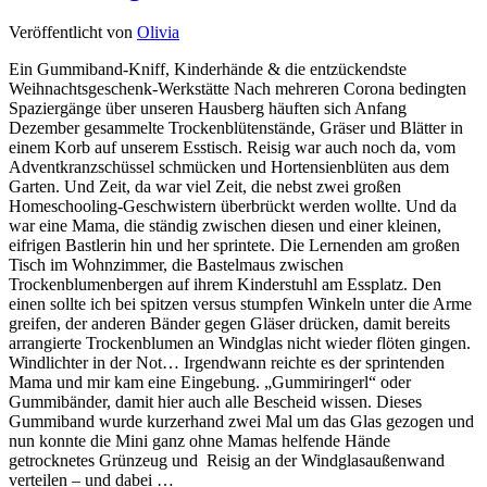
Veröffentlicht von
Olivia
Ein Gummiband-Kniff, Kinderhände & die entzückendste
Weihnachtsgeschenk-Werkstätte Nach mehreren Corona bedingten
Spaziergänge über unseren Hausberg häuften sich Anfang
Dezember gesammelte Trockenblütenstände, Gräser und Blätter in
einem Korb auf unserem Esstisch. Reisig war auch noch da, vom
Adventkranzschüssel schmücken und Hortensienblüten aus dem
Garten. Und Zeit, da war viel Zeit, die nebst zwei großen
Homeschooling-Geschwistern überbrückt werden wollte. Und da
war eine Mama, die ständig zwischen diesen und einer kleinen,
eifrigen Bastlerin hin und her sprintete. Die Lernenden am großen
Tisch im Wohnzimmer, die Bastelmaus zwischen
Trockenblumenbergen auf ihrem Kinderstuhl am Essplatz. Den
einen sollte ich bei spitzen versus stumpfen Winkeln unter die Arme
greifen, der anderen Bänder gegen Gläser drücken, damit bereits
arrangierte Trockenblumen an Windglas nicht wieder flöten gingen.
Windlichter in der Not… Irgendwann reichte es der sprintenden
Mama und mir kam eine Eingebung. „Gummiringerl“ oder
Gummibänder, damit hier auch alle Bescheid wissen. Dieses
Gummiband wurde kurzerhand zwei Mal um das Glas gezogen und
nun konnte die Mini ganz ohne Mamas helfende Hände
getrocknetes Grünzeug und Reisig an der Windglasaußenwand
verteilen – und dabei …