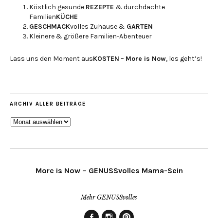
Köstlich gesunde
REZEPTE
& durchdachte
Familien
KÜCHE
GESCHMACK
volles Zuhause &
GARTEN
Kleinere & größere Familien-Abenteuer
Lass uns den Moment aus
KOSTEN
–
More is Now
, los geht’s!
ARCHIV ALLER BEITRÄGE
ARCHIV
ALLER
BEITRÄGE
More is Now – GENUSSvolles Mama-Sein
Mehr GENUSSvolles