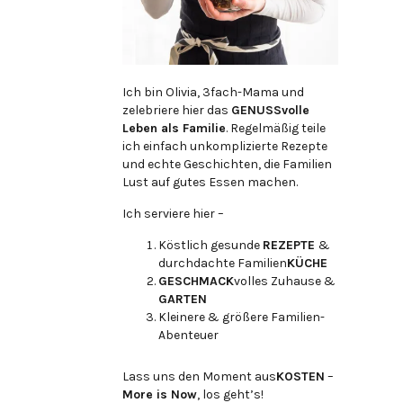
Ich bin Olivia, 3fach-Mama und
zelebriere hier das
GENUSSvolle
Leben als Familie
. Regelmäßig teile
ich einfach unkomplizierte Rezepte
und echte Geschichten, die Familien
Lust auf gutes Essen machen.
Ich serviere hier –
Köstlich gesunde
REZEPTE
&
durchdachte Familien
KÜCHE
GESCHMACK
volles Zuhause &
GARTEN
Kleinere & größere Familien-
Abenteuer
Lass uns den Moment aus
KOSTEN
–
More is Now
, los geht’s!