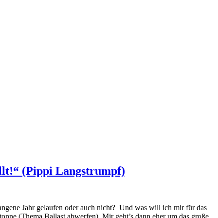
lt!“ (Pippi Langstrumpf)
ngene Jahr gelaufen oder auch nicht? Und was will ich mir für das
lltonne (Thema Ballast abwerfen). Mir geht’s dann eher um das große