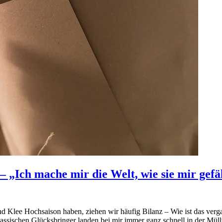
Ich mache mir die Welt, wie sie mir gefäl
Klee Hochsaison haben, ziehen wir häufig Bilanz – Wie ist das verga
klassischen Glücksbringer landen bei mir immer ganz schnell in der Mü