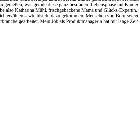
zu genießen, was gerade diese ganz besondere Lebensphase mit Kindern
abe also Katharina Mühl, frischgebackene Mama und Glücks-Expertin, f
er dich erzählen – wie bist du dazu gekommen, Menschen von Berufswe
branche gearbeitet. Mein Job als Produktmanagerin hat mir lange Zei