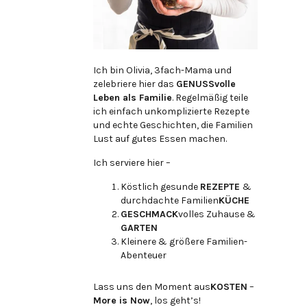
Ich bin Olivia, 3fach-Mama und
zelebriere hier das
GENUSSvolle
Leben als Familie
. Regelmäßig teile
ich einfach unkomplizierte Rezepte
und echte Geschichten, die Familien
Lust auf gutes Essen machen.
Ich serviere hier –
Köstlich gesunde
REZEPTE
&
durchdachte Familien
KÜCHE
GESCHMACK
volles Zuhause &
GARTEN
Kleinere & größere Familien-
Abenteuer
Lass uns den Moment aus
KOSTEN
–
More is Now
, los geht’s!