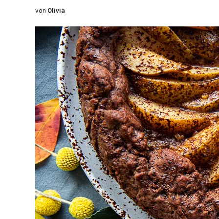
von
Olivia