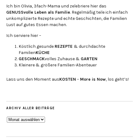
Ich bin Olivia, 3fach-Mama und zelebriere hier das
GENUSSvolle Leben als Familie
. Regelmäßig teile ich einfach
unkomplizierte Rezepte und echte Geschichten, die Familien
Lust auf gutes Essen machen.
Ich serviere hier –
Köstlich gesunde
REZEPTE
& durchdachte
Familien
KÜCHE
GESCHMACK
volles Zuhause &
GARTEN
Kleinere & größere Familien-Abenteuer
Lass uns den Moment aus
KOSTEN
–
More is Now
, los geht’s!
ARCHIV ALLER BEITRÄGE
ARCHIV
ALLER
BEITRÄGE