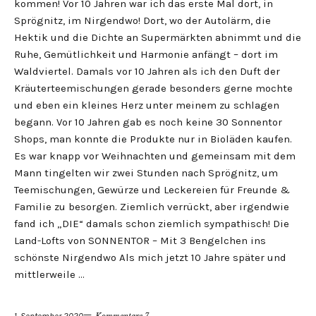
kommen! Vor 10 Jahren war ich das erste Mal dort, in
Sprögnitz, im Nirgendwo! Dort, wo der Autolärm, die
Hektik und die Dichte an Supermärkten abnimmt und die
Ruhe, Gemütlichkeit und Harmonie anfängt – dort im
Waldviertel. Damals vor 10 Jahren als ich den Duft der
Kräuterteemischungen gerade besonders gerne mochte
und eben ein kleines Herz unter meinem zu schlagen
begann. Vor 10 Jahren gab es noch keine 30 Sonnentor
Shops, man konnte die Produkte nur in Bioläden kaufen.
Es war knapp vor Weihnachten und gemeinsam mit dem
Mann tingelten wir zwei Stunden nach Sprögnitz, um
Teemischungen, Gewürze und Leckereien für Freunde &
Familie zu besorgen. Ziemlich verrückt, aber irgendwie
fand ich „DIE“ damals schon ziemlich sympathisch! Die
Land-Lofts von SONNENTOR – Mit 3 Bengelchen ins
schönste Nirgendwo Als mich jetzt 10 Jahre später und
mittlerweile …
1. September 2020