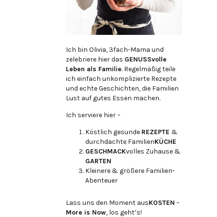
Ich bin Olivia, 3fach-Mama und
zelebriere hier das
GENUSSvolle
Leben als Familie
. Regelmäßig teile
ich einfach unkomplizierte Rezepte
und echte Geschichten, die Familien
Lust auf gutes Essen machen.
Ich serviere hier –
Köstlich gesunde
REZEPTE
&
durchdachte Familien
KÜCHE
GESCHMACK
volles Zuhause &
GARTEN
Kleinere & größere Familien-
Abenteuer
Lass uns den Moment aus
KOSTEN
–
More is Now
, los geht’s!