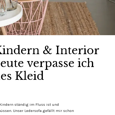
indern & Interior
eute verpasse ich
es Kleid
 Kindern ständig im Fluss ist und
sen. Unser Ledersofa gefällt mir schon