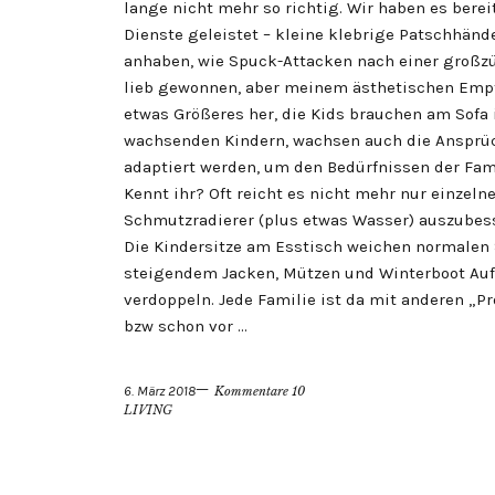
lange nicht mehr so richtig. Wir haben es berei
Dienste geleistet – kleine klebrige Patschhän
anhaben, wie Spuck-Attacken nach einer großzüg
lieb gewonnen, aber meinem ästhetischen Empf
etwas Größeres her, die Kids brauchen am Sofa 
wachsenden Kindern, wachsen auch die Ansprüc
adaptiert werden, um den Bedürfnissen der Fami
Kennt ihr? Oft reicht es nicht mehr nur einzel
Schmutzradierer (plus etwas Wasser) auszubess
Die Kindersitze am Esstisch weichen normalen
steigendem Jacken, Mützen und Winterboot Au
verdoppeln. Jede Familie ist da mit anderen „P
bzw schon vor …
6. März 2018
Kommentare 10
LIVING