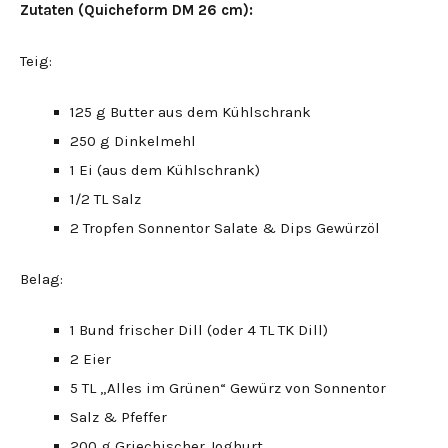
Zutaten (Quicheform DM 26 cm):
Teig:
125 g Butter aus dem Kühlschrank
250 g Dinkelmehl
1 Ei (aus dem Kühlschrank)
1/2 TL Salz
2 Tropfen Sonnentor Salate & Dips Gewürzöl
Belag:
1 Bund frischer Dill (oder 4 TL TK Dill)
2 Eier
5 TL „Alles im Grünen“ Gewürz von Sonnentor
Salz & Pfeffer
200 g Griechischer Joghurt