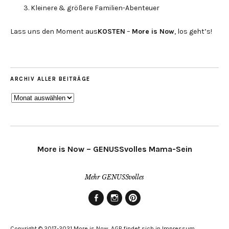
Kleinere & größere Familien-Abenteuer
Lass uns den Moment aus
KOSTEN
–
More is Now
, los geht’s!
ARCHIV ALLER BEITRÄGE
ARCHIV
ALLER
BEITRÄGE
More is Now – GENUSSvolles Mama-Sein
Mehr GENUSSvolles
Facebook
Instagram
Pinterest
Copyright © 2017-2021 More is Now. AGB findet sich in Impressum,