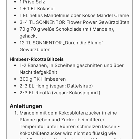
1
Prise
Salz
1 + 1
EL
Kokosöl
1
EL
helles Mandelmus oder Kokos Mandel Creme
3-4
TL
SONNENTOR Flower Power Gewürzblüten
70
g
70 g weiße Schokolade (mit Mandeln),
gehackt
12
TL
SONNENTOR „Durch die Blume“
Gewürzblüten
Himbeer-Ricotta Blitzeis
1-2
Bananen, in Scheiben geschnitten und über
Nacht tiefgekühlt
300
g
TK-Himbeeren
2-3
EL
Honig (vegan: Dattelsirup)
2-3
EL
Ricotta (vegan: Kokosjoghurt)
Anleitungen
Mandeln mit dem Kokosblütenzucker in eine
Pfanne geben und Zucker bei mittlerer
Temperatur unter Rühren schmelzen lassen -
Kokosblütenzucker wird nicht so flüssig wie