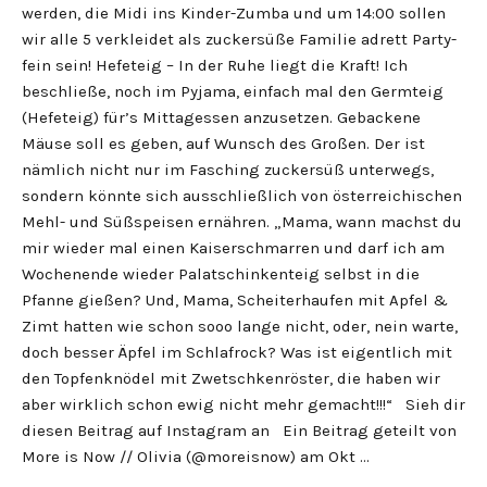
werden, die Midi ins Kinder-Zumba und um 14:00 sollen
wir alle 5 verkleidet als zuckersüße Familie adrett Party-
fein sein! Hefeteig – In der Ruhe liegt die Kraft! Ich
beschließe, noch im Pyjama, einfach mal den Germteig
(Hefeteig) für’s Mittagessen anzusetzen. Gebackene
Mäuse soll es geben, auf Wunsch des Großen. Der ist
nämlich nicht nur im Fasching zuckersüß unterwegs,
sondern könnte sich ausschließlich von österreichischen
Mehl- und Süßspeisen ernähren. „Mama, wann machst du
mir wieder mal einen Kaiserschmarren und darf ich am
Wochenende wieder Palatschinkenteig selbst in die
Pfanne gießen? Und, Mama, Scheiterhaufen mit Apfel &
Zimt hatten wie schon sooo lange nicht, oder, nein warte,
doch besser Äpfel im Schlafrock? Was ist eigentlich mit
den Topfenknödel mit Zwetschkenröster, die haben wir
aber wirklich schon ewig nicht mehr gemacht!!!“ Sieh dir
diesen Beitrag auf Instagram an Ein Beitrag geteilt von
More is Now // Olivia (@moreisnow) am Okt …