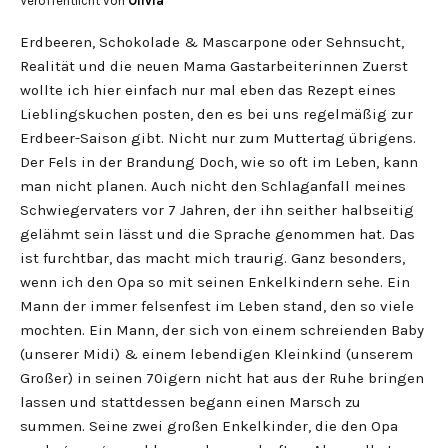
Veröffentlicht von
Olivia
Erdbeeren, Schokolade & Mascarpone oder Sehnsucht,
Realität und die neuen Mama Gastarbeiterinnen Zuerst
wollte ich hier einfach nur mal eben das Rezept eines
Lieblingskuchen posten, den es bei uns regelmäßig zur
Erdbeer-Saison gibt. Nicht nur zum Muttertag übrigens.
Der Fels in der Brandung Doch, wie so oft im Leben, kann
man nicht planen. Auch nicht den Schlaganfall meines
Schwiegervaters vor 7 Jahren, der ihn seither halbseitig
gelähmt sein lässt und die Sprache genommen hat. Das
ist furchtbar, das macht mich traurig. Ganz besonders,
wenn ich den Opa so mit seinen Enkelkindern sehe. Ein
Mann der immer felsenfest im Leben stand, den so viele
mochten. Ein Mann, der sich von einem schreienden Baby
(unserer Midi) & einem lebendigen Kleinkind (unserem
Großer) in seinen 70igern nicht hat aus der Ruhe bringen
lassen und stattdessen begann einen Marsch zu
summen. Seine zwei großen Enkelkinder, die den Opa