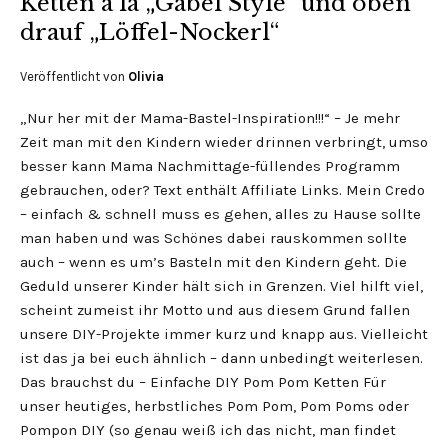
Ketten a la „Gabel Style“ und oben
drauf „Löffel-Nockerl“
Veröffentlicht von
Olivia
„Nur her mit der Mama-Bastel-Inspiration!!!“ – Je mehr
Zeit man mit den Kindern wieder drinnen verbringt, umso
besser kann Mama Nachmittage-füllendes Programm
gebrauchen, oder? Text enthält Affiliate Links. Mein Credo
– einfach & schnell muss es gehen, alles zu Hause sollte
man haben und was Schönes dabei rauskommen sollte
auch – wenn es um’s Basteln mit den Kindern geht. Die
Geduld unserer Kinder hält sich in Grenzen. Viel hilft viel,
scheint zumeist ihr Motto und aus diesem Grund fallen
unsere DIY-Projekte immer kurz und knapp aus. Vielleicht
ist das ja bei euch ähnlich – dann unbedingt weiterlesen.
Das brauchst du – Einfache DIY Pom Pom Ketten Für
unser heutiges, herbstliches Pom Pom, Pom Poms oder
Pompon DIY (so genau weiß ich das nicht, man findet