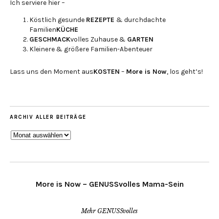
Ich serviere hier –
Köstlich gesunde
REZEPTE
& durchdachte
Familien
KÜCHE
GESCHMACK
volles Zuhause &
GARTEN
Kleinere & größere Familien-Abenteuer
Lass uns den Moment aus
KOSTEN
–
More is Now
, los geht’s!
ARCHIV ALLER BEITRÄGE
ARCHIV
ALLER
BEITRÄGE
More is Now – GENUSSvolles Mama-Sein
Mehr GENUSSvolles