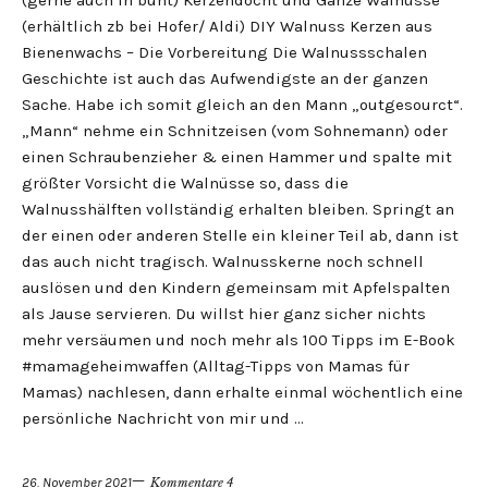
(gerne auch in bunt) Kerzendocht und Ganze Walnüsse
(erhältlich zb bei Hofer/ Aldi) DIY Walnuss Kerzen aus
Bienenwachs – Die Vorbereitung Die Walnussschalen
Geschichte ist auch das Aufwendigste an der ganzen
Sache. Habe ich somit gleich an den Mann „outgesourct“.
„Mann“ nehme ein Schnitzeisen (vom Sohnemann) oder
einen Schraubenzieher & einen Hammer und spalte mit
größter Vorsicht die Walnüsse so, dass die
Walnusshälften vollständig erhalten bleiben. Springt an
der einen oder anderen Stelle ein kleiner Teil ab, dann ist
das auch nicht tragisch. Walnusskerne noch schnell
auslösen und den Kindern gemeinsam mit Apfelspalten
als Jause servieren. Du willst hier ganz sicher nichts
mehr versäumen und noch mehr als 100 Tipps im E-Book
#mamageheimwaffen (Alltag-Tipps von Mamas für
Mamas) nachlesen, dann erhalte einmal wöchentlich eine
persönliche Nachricht von mir und …
26. November 2021
Kommentare 4