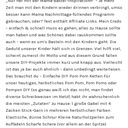
„Nur her mit der Mama-Bastel-Inspiration!!!“ – Je mehr
Zeit man mit den Kindern wieder drinnen verbringt, umso
besser kann Mama Nachmittage-füllendes Programm
gebrauchen, oder? Text enthält Affiliate Links. Mein Credo
– einfach & schnell muss es gehen, alles zu Hause sollte
man haben und was Schönes dabei rauskommen sollte
auch – wenn es um’s Basteln mit den Kindern geht. Die
Geduld unserer Kinder hält sich in Grenzen. Viel hilft viel,
scheint zumeist ihr Motto und aus diesem Grund fallen
unsere DIY-Projekte immer kurz und knapp aus. Vielleicht
ist das ja bei euch ähnlich – dann unbedingt weiterlesen.
Das brauchst du – Einfache DIY Pom Pom Ketten Für
unser heutiges, herbstliches Pom Pom, Pom Poms oder
Pompon DIY (so genau weiß ich das nicht, man findet
diverse Schreibweisen im Netz!) habt ihr wahrscheinlich
die meisten „Zutaten“ zu Hause: 1 große Gabel mit 4
Zacken Stick-Garn in mehreren herbstlichen Farben
Elastische, dünne Schnur Kleine Naturholzperlen zum
Auffädeln Scharfe Schere (vor allem an der Spitze)