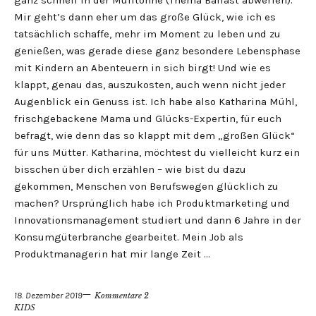
ganz schnell in der Mülltonne (Thema Ballast abwerfen).
Mir geht’s dann eher um das große Glück, wie ich es
tatsächlich schaffe, mehr im Moment zu leben und zu
genießen, was gerade diese ganz besondere Lebensphase
mit Kindern an Abenteuern in sich birgt! Und wie es
klappt, genau das, auszukosten, auch wenn nicht jeder
Augenblick ein Genuss ist. Ich habe also Katharina Mühl,
frischgebackene Mama und Glücks-Expertin, für euch
befragt, wie denn das so klappt mit dem „großen Glück“
für uns Mütter. Katharina, möchtest du vielleicht kurz ein
bisschen über dich erzählen – wie bist du dazu
gekommen, Menschen von Berufswegen glücklich zu
machen? Ursprünglich habe ich Produktmarketing und
Innovationsmanagement studiert und dann 6 Jahre in der
Konsumgüterbranche gearbeitet. Mein Job als
Produktmanagerin hat mir lange Zeit …
18. Dezember 2019
Kommentare 2
KIDS