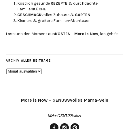
Köstlich gesunde
REZEPTE
& durchdachte
Familien
KÜCHE
GESCHMACK
volles Zuhause &
GARTEN
Kleinere & größere Familien-Abenteuer
Lass uns den Moment aus
KOSTEN
–
More is Now
, los geht’s!
ARCHIV ALLER BEITRÄGE
ARCHIV
ALLER
BEITRÄGE
More is Now – GENUSSvolles Mama-Sein
Mehr GENUSSvolles