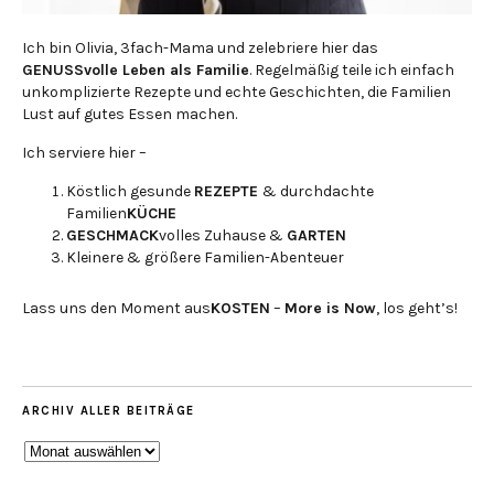
Ich bin Olivia, 3fach-Mama und zelebriere hier das
GENUSSvolle Leben als Familie
. Regelmäßig teile ich einfach
unkomplizierte Rezepte und echte Geschichten, die Familien
Lust auf gutes Essen machen.
Ich serviere hier –
Köstlich gesunde
REZEPTE
& durchdachte
Familien
KÜCHE
GESCHMACK
volles Zuhause &
GARTEN
Kleinere & größere Familien-Abenteuer
Lass uns den Moment aus
KOSTEN
–
More is Now
, los geht’s!
ARCHIV ALLER BEITRÄGE
ARCHIV
ALLER
BEITRÄGE