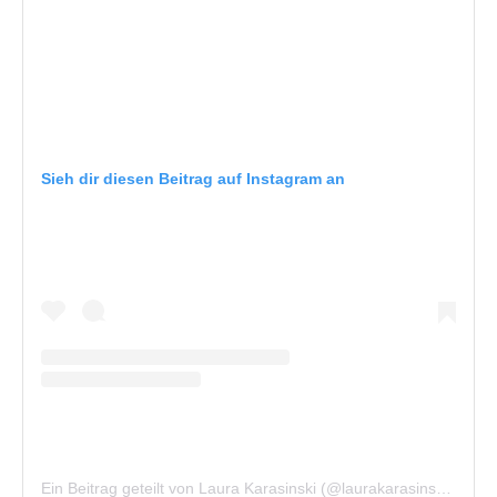
Sieh dir diesen Beitrag auf Instagram an
Ein Beitrag geteilt von Laura Karasinski (@laurakarasinski)
am
J