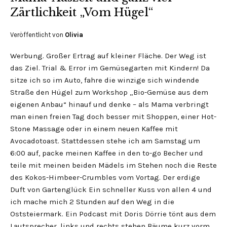
Zärtlichkeit „Vom Hügel“
Veröffentlicht von
Olivia
Werbung. Großer Ertrag auf kleiner Fläche. Der Weg ist
das Ziel. Trial & Error im Gemüsegarten mit Kindern! Da
sitze ich so im Auto, fahre die winzige sich windende
Straße den Hügel zum Workshop „Bio-Gemüse aus dem
eigenen Anbau“ hinauf und denke – als Mama verbringt
man einen freien Tag doch besser mit Shoppen, einer Hot-
Stone Massage oder in einem neuen Kaffee mit
Avocadotoast. Stattdessen stehe ich am Samstag um
6:00 auf, packe meinen Kaffee in den to-go Becher und
teile mit meinen beiden Mädels im Stehen noch die Reste
des Kokos-Himbeer-Crumbles vom Vortag. Der erdige
Duft von Gartenglück Ein schneller Kuss von allen 4 und
ich mache mich 2 Stunden auf den Weg in die
Oststeiermark. Ein Podcast mit Doris Dörrie tönt aus dem
Lautsprecher, links und rechts stehen Bäume kurz vorm