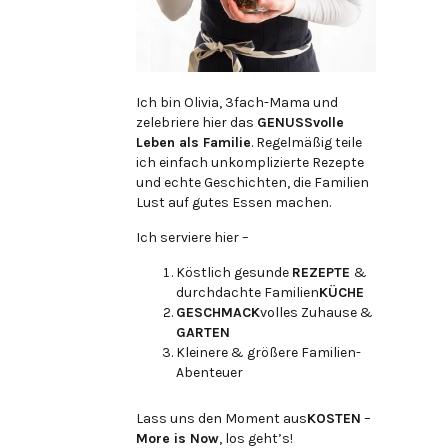
Ich bin Olivia, 3fach-Mama und
zelebriere hier das
GENUSSvolle
Leben als Familie
. Regelmäßig teile
ich einfach unkomplizierte Rezepte
und echte Geschichten, die Familien
Lust auf gutes Essen machen.
Ich serviere hier –
Köstlich gesunde
REZEPTE
&
durchdachte Familien
KÜCHE
GESCHMACK
volles Zuhause &
GARTEN
Kleinere & größere Familien-
Abenteuer
Lass uns den Moment aus
KOSTEN
–
More is Now
, los geht’s!