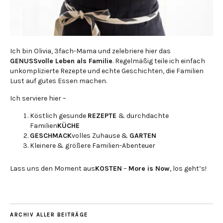
Ich bin Olivia, 3fach-Mama und zelebriere hier das
GENUSSvolle Leben als Familie
. Regelmäßig teile ich einfach
unkomplizierte Rezepte und echte Geschichten, die Familien
Lust auf gutes Essen machen.
Ich serviere hier –
Köstlich gesunde
REZEPTE
& durchdachte
Familien
KÜCHE
GESCHMACK
volles Zuhause &
GARTEN
Kleinere & größere Familien-Abenteuer
Lass uns den Moment aus
KOSTEN
–
More is Now
, los geht’s!
ARCHIV ALLER BEITRÄGE