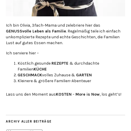
Ich bin Olivia, 3fach-Mama und zelebriere hier das
GENUSSvolle Leben als Familie
. Regelmäßig teile ich einfach
unkomplizierte Rezepte und echte Geschichten, die Familien
Lust auf gutes Essen machen.
Ich serviere hier –
Köstlich gesunde
REZEPTE
& durchdachte
Familien
KÜCHE
GESCHMACK
volles Zuhause &
GARTEN
Kleinere & größere Familien-Abenteuer
Lass uns den Moment aus
KOSTEN
–
More is Now
, los geht’s!
ARCHIV ALLER BEITRÄGE