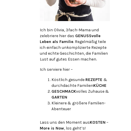
Ich bin Olivia, 3fach-Mama und
zelebriere hier das
GENUSSvolle
Leben als Familie
. Regelmäßig teile
ich einfach unkomplizierte Rezepte
und echte Geschichten, die Familien
Lust auf gutes Essen machen.
Ich serviere hier –
Köstlich gesunde
REZEPTE
&
durchdachte Familien
KÜCHE
GESCHMACK
volles Zuhause &
GARTEN
Kleinere & größere Familien-
Abenteuer
Lass uns den Moment aus
KOSTEN
–
More is Now
, los geht’s!