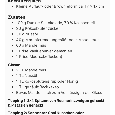
Kochutensilien
Kleine Auflauf- oder Brownieform ca. 17 x 17 cm
Zutaten
100
g
Dunkle Schokolade, 70 % Kakaoanteil
20
g
Kokosblütenzucker
30
g
Nussöl
40
g
Maronicreme ungesüßt oder Mandelmus
60
g
Mandelmus
1
Prise
Vanillepulver gemahlen
1
Prise
Meersalz(flocken)
Glasur
2
TL
Mandelmus
1
TL
Nussöl
1
TL
Kokosblütensirup oder Honig
1
TL
gehäuft Backkakao
Etwas
Mandelmilch zum Verflüssigen der Glasur
Topping 1: 3-4 Spitzen von Rosmarinzweigen gehackt
& Pistazien gehackt
Topping 2: Sonnentor Chai Küsschen oder