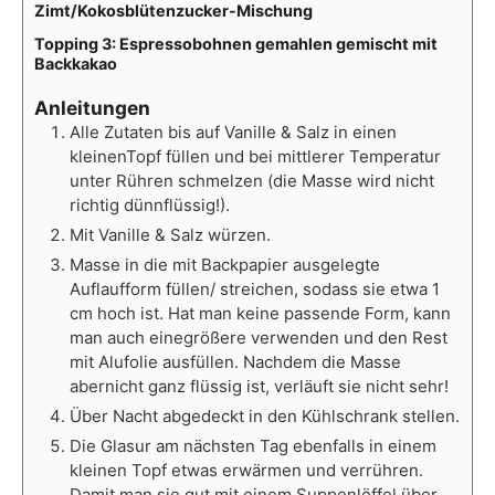
Zimt/Kokosblütenzucker-Mischung
Topping 3: Espressobohnen gemahlen gemischt mit
Backkakao
Anleitungen
Alle Zutaten bis auf Vanille & Salz in einen
kleinen
Topf füllen und bei mittlerer Temperatur
unter Rühren schmelzen (die Masse wird
nicht
richtig dünnflüssig!).
Mit Vanille & Salz würzen.
Masse in die mit Backpapier ausgelegte
Auflaufform füllen/ streichen, sodass
sie etwa 1
cm hoch ist. Hat man keine passende Form, kann
man auch eine
größere verwenden und den Rest
mit Alufolie ausfüllen. Nachdem die Masse
aber
nicht ganz flüssig ist, verläuft sie nicht sehr!
Über Nacht abgedeckt in den Kühlschrank stellen.
Die Glasur am nächsten Tag ebenfalls in einem
kleinen Topf etwas erwärmen
und verrühren.
Damit man sie gut mit einem Suppenlöffel über